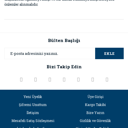
önlemler alınmalıdır.
Bu ürünün fiyat bilgisi, resim, ürün açıklamalarında ve diğer
konularda yetersiz gördüğünüz noktaları öneri formunu
Bu ürüne ilk yorumu siz yapın!
kullanarak tarafımıza iletebilirsiniz.
Görüş ve önerileriniz için teşekkür ederiz.
Bülten Başlığı
Yorum Yaz
Ürün resmi kalitesiz, bozuk veya görüntülenemiyor.
EKLE
Ürün açıklamasında eksik bilgiler bulunuyor.
Bizi Takip Edin
Ürün bilgilerinde hatalar bulunuyor.
Ürün fiyatı diğer sitelerden daha pahalı.
Bu ürüne benzer farklı alternatifler olmalı.
Yeni Üyelik
Üye Girişi
Şifremi Unuttum
Kargo Takibi
İletişim
Bize Yazın
Mesafeli Satış Sözleşmesi
Gizlilik ve Güvenlik
Gönder