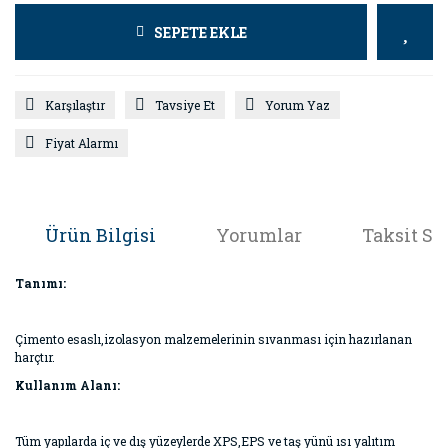
SEPETE EKLE
Karşılaştır
Tavsiye Et
Yorum Yaz
Fiyat Alarmı
Ürün Bilgisi
Yorumlar
Taksit Se
Tanımı:
Çimento esaslı,izolasyon malzemelerinin sıvanması için hazırlanan
harçtır.
Kullanım Alanı:
Tüm yapılarda iç ve dış yüzeylerde XPS,EPS ve taş yünü ısı yalıtım