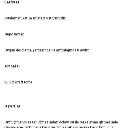
Sarfiyat:
Ortalamatüketim miktarı 5 Kg/m2’dir.
Depolama:
Uygun depolama şartlarında ve ambalajında 8 aydır.
Ambalaj:
25 Kg Kraft torba
Uyarılar:
Ürün çimento esaslı olmasından dolayı su ile reaksiyona girmesinde
oluşabilecek tepkimeye karşı ve toz olarak solumaya karşı koruyucu